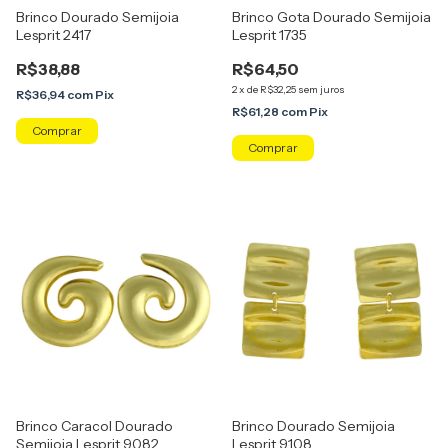
Brinco Dourado Semijoia
Brinco Gota Dourado Semijoia
Lesprit 2417
Lesprit 1735
R$38,88
R$64,50
2
x
de
R$32,25
sem juros
R$36,94
com
Pix
R$61,28
com
Pix
Brinco Caracol Dourado
Brinco Dourado Semijoia
Semijoia Lesprit 9082
Lesprit 9108