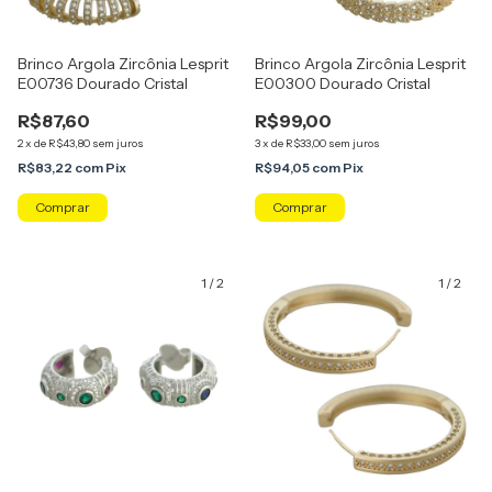
Brinco Argola Zircônia Lesprit
Brinco Argola Zircônia Lesprit
E00736 Dourado Cristal
E00300 Dourado Cristal
R$87,60
R$99,00
2
x
de
R$43,80
sem juros
3
x
de
R$33,00
sem juros
R$83,22
com
Pix
R$94,05
com
Pix
1
/
2
1
/
2