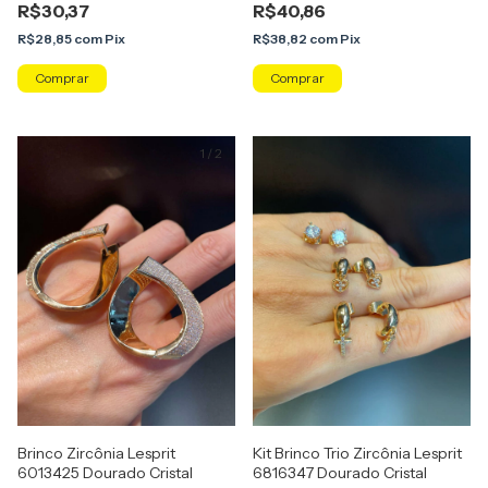
R$30,37
R$40,86
R$28,85
com
Pix
R$38,82
com
Pix
Comprar
Comprar
1
/
2
Brinco Zircônia Lesprit
Kit Brinco Trio Zircônia Lesprit
6013425 Dourado Cristal
6816347 Dourado Cristal