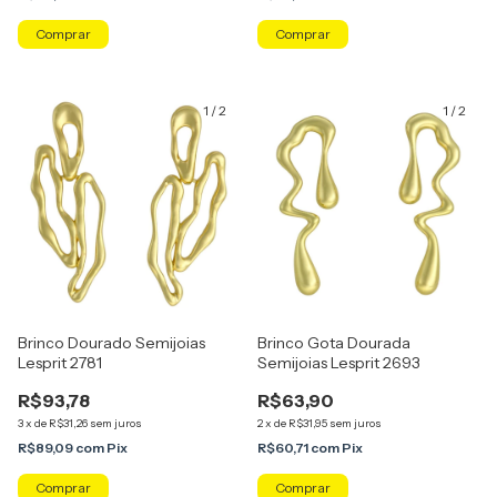
1
/
2
1
/
2
Brinco Dourado Semijoias
Brinco Gota Dourada
Lesprit 2781
Semijoias Lesprit 2693
R$93,78
R$63,90
3
x
de
R$31,26
sem juros
2
x
de
R$31,95
sem juros
R$89,09
com
Pix
R$60,71
com
Pix
Comprar
Comprar