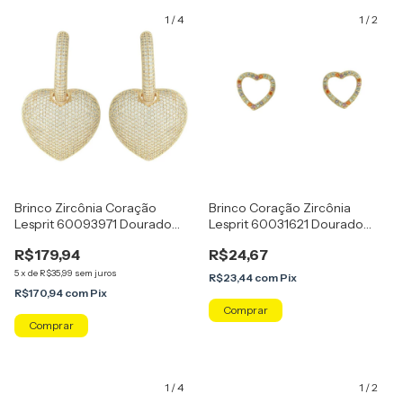
1
/
4
1
/
2
Brinco Zircônia Coração
Brinco Coração Zircônia
Lesprit 60093971 Dourado
Lesprit 60031621 Dourado
Cristal
Murticor
R$179,94
R$24,67
5
x
de
R$35,99
sem juros
R$23,44
com
Pix
R$170,94
com
Pix
1
/
4
1
/
2