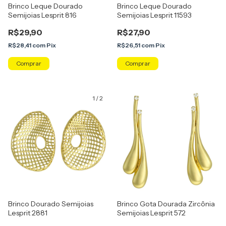
Brinco Leque Dourado
Brinco Leque Dourado
Semijoias Lesprit 816
Semijoias Lesprit 11593
R$29,90
R$27,90
R$28,41
com
Pix
R$26,51
com
Pix
1
/
2
Brinco Dourado Semijoias
Brinco Gota Dourada Zircônia
Lesprit 2881
Semijoias Lesprit 572