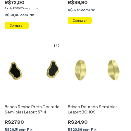
R$72,00
R$39,90
2
x
de
R$36,00
sem juros
R$37,91
com
Pix
R$68,40
com
Pix
1
/
2
Brinco Resina Preta Dourada
Brinco Dourado Semijoias
Semijoias Lesprit 5714
Lesprit BC1109
R$27,90
R$24,90
R$26,51
com
Pix
R$23,66
com
Pix