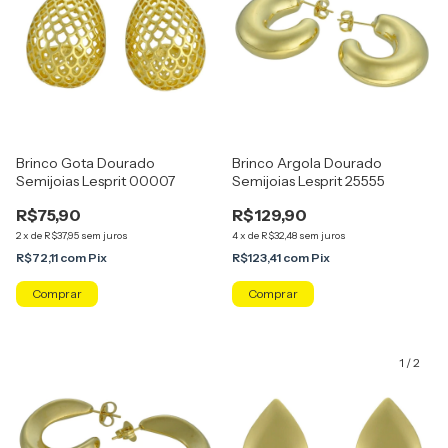
Brinco Gota Dourado
Brinco Argola Dourado
Semijoias Lesprit 00007
Semijoias Lesprit 25555
R$75,90
R$129,90
2
x
de
R$37,95
sem juros
4
x
de
R$32,48
sem juros
R$72,11
com
Pix
R$123,41
com
Pix
1
/
2