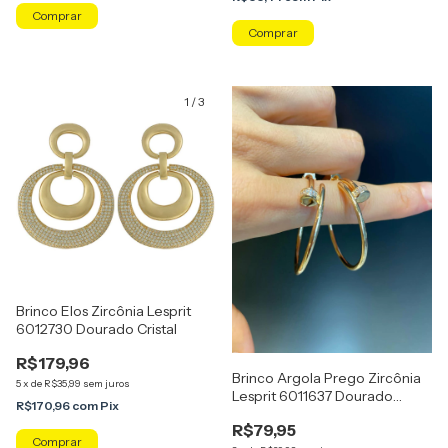
1
/
3
Brinco Elos Zircônia Lesprit
6012730 Dourado Cristal
R$179,96
Brinco Argola Prego Zircônia
5
x
de
R$35,99
sem juros
Lesprit 6011637 Dourado
R$170,96
com
Pix
Cristal
R$79,95