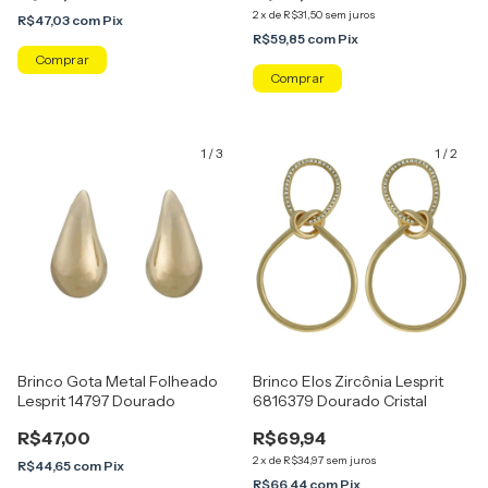
2
x
de
R$31,50
sem juros
R$47,03
com
Pix
R$59,85
com
Pix
1
/
3
1
/
2
Brinco Gota Metal Folheado
Brinco Elos Zircônia Lesprit
Lesprit 14797 Dourado
6816379 Dourado Cristal
R$47,00
R$69,94
2
x
de
R$34,97
sem juros
R$44,65
com
Pix
R$66,44
com
Pix