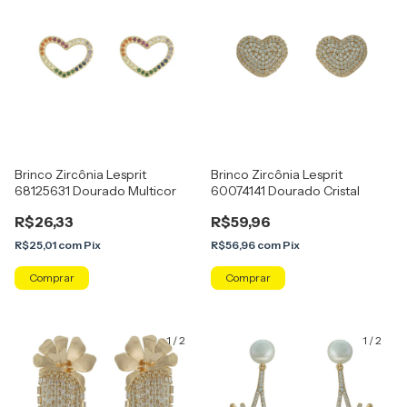
Brinco Zircônia Lesprit
Brinco Zircônia Lesprit
68125631 Dourado Multicor
60074141 Dourado Cristal
R$26,33
R$59,96
R$25,01
com
Pix
R$56,96
com
Pix
1
/
2
1
/
2