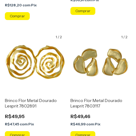
R$128,20
com
Pix
1
/
2
1
/
2
Brinco Flor Metal Dourado
Brinco Flor Metal Dourado
Lesprit 7802891
Lesprit 7803117
R$49,95
R$49,46
R$47,45
com
Pix
R$46,99
com
Pix