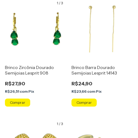
1
/
3
Brinco Zircônia Dourado
Brinco Barra Dourado
Semijoias Lesprit 908
Semijoias Lesprit 14143
R$27,90
R$24,90
R$26,51
com
Pix
R$23,66
com
Pix
Comprar
1
/
3