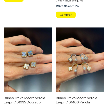
2
x
de
R$39,98
sem juros
R$75,95
com
Pix
Brinco Trevo Madrepérola
Brinco Trevo Madrepérola
Lesprit 101935 Dourado
Lesprit 101406 Pèrola