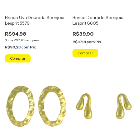
Brinco Uva Dourada Semijoia
Brinco Dourado Semijoia
Lesprit 5579
Lesprit 8605
R$94,98
R$39,90
3
x
de
R$31,66
sem juros
R$37,91
com
Pix
R$90,23
com
Pix