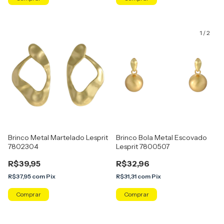
1
/
2
Brinco Metal Martelado Lesprit
Brinco Bola Metal Escovado
7802304
Lesprit 7800507
R$39,95
R$32,96
R$37,95
com
Pix
R$31,31
com
Pix