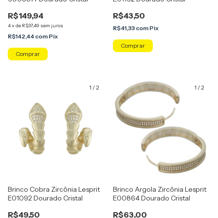
R$149,94
R$43,50
4
x
de
R$37,49
sem juros
R$41,33
com
Pix
R$142,44
com
Pix
1
/
2
1
/
2
Brinco Cobra Zircônia Lesprit
Brinco Argola Zircônia Lesprit
E01092 Dourado Cristal
E00864 Dourado Cristal
R$49,50
R$63,00