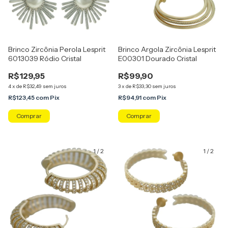
Brinco Zircônia Perola Lesprit
Brinco Argola Zircônia Lesprit
6013039 Ródio Cristal
E00301 Dourado Cristal
R$129,95
R$99,90
4
x
de
R$32,49
sem juros
3
x
de
R$33,30
sem juros
R$123,45
com
Pix
R$94,91
com
Pix
1
/
2
1
/
2