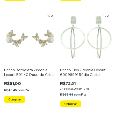
1
/
2
1
/
2
Brinco Borboleta Zircônia
Brinco Elos Zircônia Lesprit
Lesprit E01140 Dourado Cristal
60096991 Ródio Cristal
R$51,00
R$72,51
2
x
de
R$36,26
sem juros
R$48,45
com
Pix
R$68,88
com
Pix