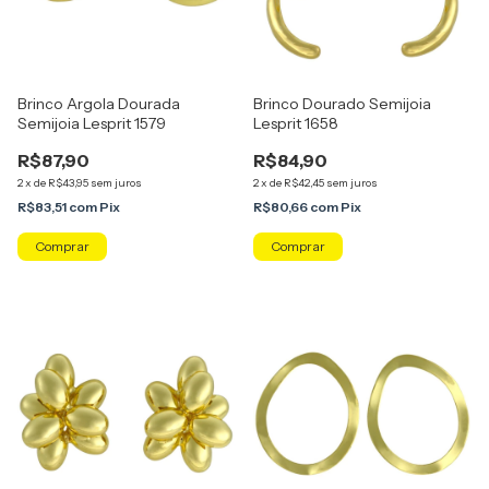
Brinco Argola Dourada
Brinco Dourado Semijoia
Semijoia Lesprit 1579
Lesprit 1658
R$87,90
R$84,90
2
x
de
R$43,95
sem juros
2
x
de
R$42,45
sem juros
R$83,51
com
Pix
R$80,66
com
Pix