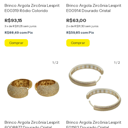
Brinco Argola Zircônia Lesprit
Brinco Argola Zircônia Lesprit
E00319 Ródio Colorido
E00914 Dourado Cristal
R$93,15
R$63,00
3
x
de
R$31,05
sem juros
2
x
de
R$31,50
sem juros
R$88,49
com
Pix
R$59,85
com
Pix
1
/
2
1
/
2
Brinco Argola Zircônia Lesprit
Brinco Argola Zircônia Lesprit
6008877 Dourado Cristal
E01162 Dourado Cristal