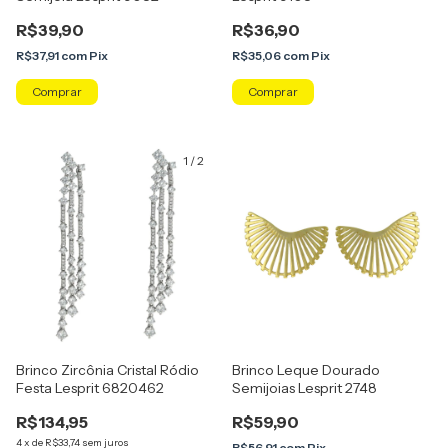
R$39,90
R$36,90
R$37,91
com
Pix
R$35,06
com
Pix
1
/
2
Brinco Zircônia Cristal Ródio
Brinco Leque Dourado
Festa Lesprit 6820462
Semijoias Lesprit 2748
R$134,95
R$59,90
4
x
de
R$33,74
sem juros
R$56,91
com
Pix