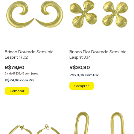
Brinco Dourado Semijoia
Brinco Flor Dourado Semijoia
Lesprit 1702
Lesprit 334
R$78,90
R$30,90
2
x
de
R$39,45
sem juros
R$29,36
com
Pix
R$74,96
com
Pix