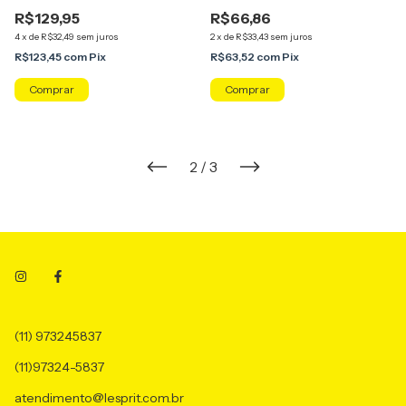
R$129,95
R$66,86
4
x
de
R$32,49
sem juros
2
x
de
R$33,43
sem juros
R$123,45
com
Pix
R$63,52
com
Pix
2
/
3
(11) 973245837
(11)97324-5837
atendimento@lesprit.com.br