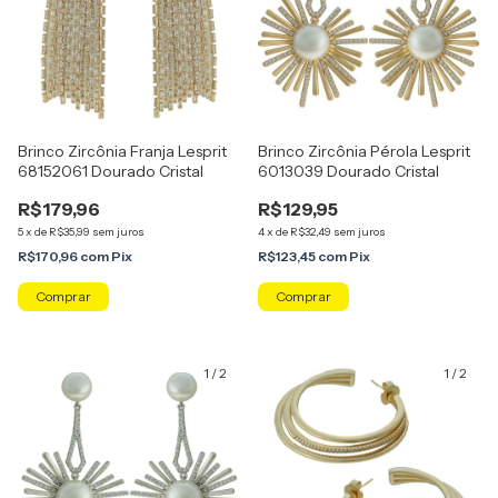
Brinco Zircônia Franja Lesprit
Brinco Zircônia Pérola Lesprit
68152061 Dourado Cristal
6013039 Dourado Cristal
R$179,96
R$129,95
5
x
de
R$35,99
sem juros
4
x
de
R$32,49
sem juros
R$170,96
com
Pix
R$123,45
com
Pix
1
/
2
1
/
2