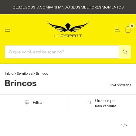
DESDE 2003 | ACOMPANHANDO SEUS MELHORES MOMENTOS
0
Início
>
Semijoias
>
Brincos
Brincos
154 produtos
Ordenar por:
Filtrar
Mais vendidos
1
/
2