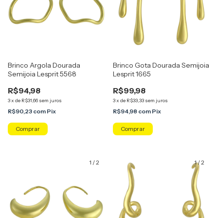
Brinco Argola Dourada
Brinco Gota Dourada Semijoia
Semijoia Lesprit 5568
Lesprit 1665
R$94,98
R$99,98
3
x
de
R$31,66
sem juros
3
x
de
R$33,33
sem juros
R$90,23
com
Pix
R$94,98
com
Pix
1
/
2
1
/
2